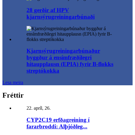
28 gerðir af HPV
kjarnsýrugreiningarbúnaði
Kjarnsýrugreiningarbúnaður
byggður á ensímfræðilegri
hitaupplausn (EPIA) fyrir B-flokks
streptókokka
Lesa meira
Fréttir
22. apríl, 26.
CYP2C19 erfðagreining í
fararbroddi: Alþjóðleg...