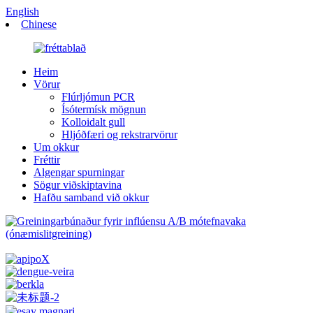
English
Chinese
Heim
Vörur
Flúrljómun PCR
Ísótermísk mögnun
Kolloidalt gull
Hljóðfæri og rekstrarvörur
Um okkur
Fréttir
Algengar spurningar
Sögur viðskiptavina
Hafðu samband við okkur