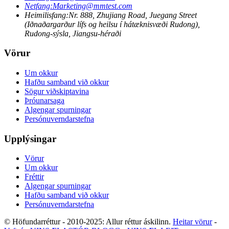
Netfang:
Marketing@mmtest.com
Heimilisfang:
Nr. 888, Zhujiang Road, Juegang Street
(Iðnaðargarður lífs og heilsu í hátæknisvæði Rudong),
Rudong-sýsla, Jiangsu-héraði
Vörur
Um okkur
Hafðu samband við okkur
Sögur viðskiptavina
Þróunarsaga
Algengar spurningar
Persónuverndarstefna
Upplýsingar
Vörur
Um okkur
Fréttir
Algengar spurningar
Hafðu samband við okkur
Persónuverndarstefna
© Höfundarréttur - 2010-2025: Allur réttur áskilinn.
Heitar vörur
-