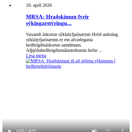
10. apríl 2026
MRSA: Hraðskimun fyrir
sýkingarstýringu...
Vaxandi áskorun sýklalyfjaónæmis Hröð aukning
sýklalyfjaónæmis er ein alvarlegasta
heilbrigðisáskorun samtímans.
Alþjóðaheilbrigðismálastofnunin hefur ...
Lesa meira