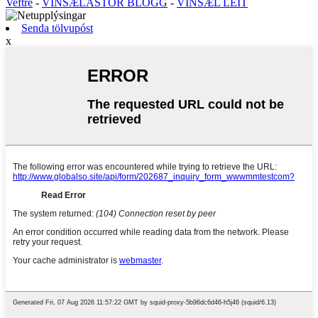
Veftré
-
VINSÆLASTÓR BLOGG
-
VINSÆL LEIT
Senda tölvupóst
x