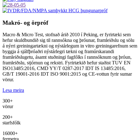
Makró- og örpróf
Macro & Micro Test, stofnað árið 2010 í Peking, er fyrirtæki sem
hefur skuldbundið sig til rannsókna og þróunar, framleiðslu og sölu
á nýrri greiningartækni og nýstárlegum in vitro greiningarefnum sem
byggja á sjálfþróaðri nýstárlegri tækni og framúrskarandi
framleiðslugetu, ásamt stuðningi fagfólks í rannsóknum og þróun,
framleiðslu, stjórnun og rekstri. Fyrirtækið hefur staðist TUV EN
ISO13485:2016, CMD YY/T 0287-2017 IDT IS 13485:2016,
GB/T 19001-2016 IDT ISO 9001:2015 og CE-vottun fyrir sumar
vörur.
Lesa meira
300
+
vörur
200
+
starfsfólk
16000
+
fermetra