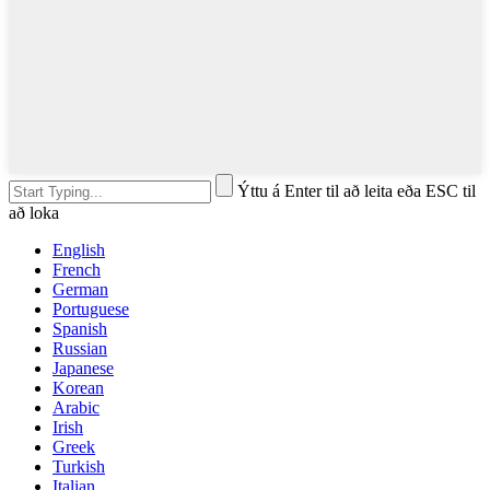
Ýttu á Enter til að leita eða ESC til
að loka
English
French
German
Portuguese
Spanish
Russian
Japanese
Korean
Arabic
Irish
Greek
Turkish
Italian