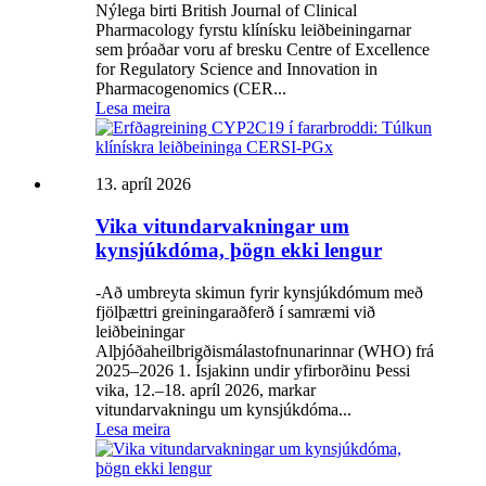
Nýlega birti British Journal of Clinical
Pharmacology fyrstu klínísku leiðbeiningarnar
sem þróaðar voru af bresku Centre of Excellence
for Regulatory Science and Innovation in
Pharmacogenomics (CER...
Lesa meira
13. apríl 2026
Vika vitundarvakningar um
kynsjúkdóma, þögn ekki lengur
-Að umbreyta skimun fyrir kynsjúkdómum með
fjölþættri greiningaraðferð í samræmi við
leiðbeiningar
Alþjóðaheilbrigðismálastofnunarinnar (WHO) frá
2025–2026 1. Ísjakinn undir yfirborðinu Þessi
vika, 12.–18. apríl 2026, markar
vitundarvakningu um kynsjúkdóma...
Lesa meira