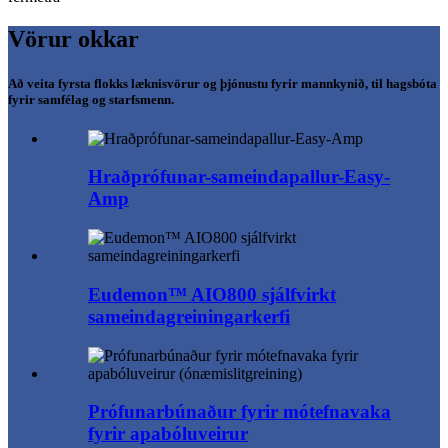
Vörur okkar
Að veita fyrsta flokks læknisvörur og þjónustu fyrir mannkynið, til hagsbóta
fyrir samfélag og starfsmenn.
Hraðprófunar-sameindapallur-Easy-
Amp
Eudemon™ AIO800 sjálfvirkt
sameindagreiningarkerfi
Prófunarbúnaður fyrir mótefnavaka
fyrir apabóluveirur