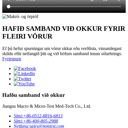
HAFIÐ SAMBAND VIÐ OKKUR FYRIR
FLEIRI VÖRUR
Ef þú hefur spurningar um vörur okkar eða verðlista, vinsamlegast
skildu eftir netfangið þitt og við höfum samband innan sólarhrings.
Fyrirspurn
Hafðu samband við okkur
Jiangsu Macro & Micro-Test Med-Tech Co., Ltd.
Sími:
+86-0512-8816-6813
Sími:
+86-400-805-2988
Netfang:
sales@mmtest.com