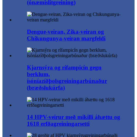
(ónæmislitgreining)
Dengue-veiran, Zika-veiran og
Chikungunya-veiran margfeldi
Kjarnsýra og rífampicín gegn
berklum,
ísóníazíðþolsgreiningarbúnaður
(bræðslukúrfa)
14 HPV-veirur með mikilli áhættu og
1618 erfðagreiningarsetti