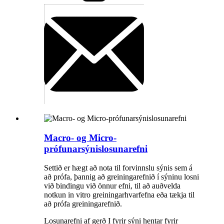
Macro- og Micro-
prófunarsýnislosunarefni
Settið er hægt að nota til forvinnslu sýnis sem á
að prófa, þannig að greiningarefnið í sýninu losni
við bindingu við önnur efni, til að auðvelda
notkun in vitro greiningarhvarfefna eða tækja til
að prófa greiningarefnið.
Losunarefni af gerð I fyrir sýni hentar fyrir