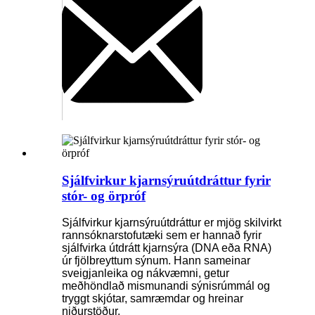
Sjálfvirkur kjarnsýruútdráttur fyrir
stór- og örpróf
Sjálfvirkur kjarnsýruútdráttur er mjög skilvirkt
rannsóknarstofutæki sem er hannað fyrir
sjálfvirka útdrátt kjarnsýra (DNA eða RNA)
úr fjölbreyttum sýnum. Hann sameinar
sveigjanleika og nákvæmni, getur
meðhöndlað mismunandi sýnisrúmmál og
tryggt skjótar, samræmdar og hreinar
niðurstöður.