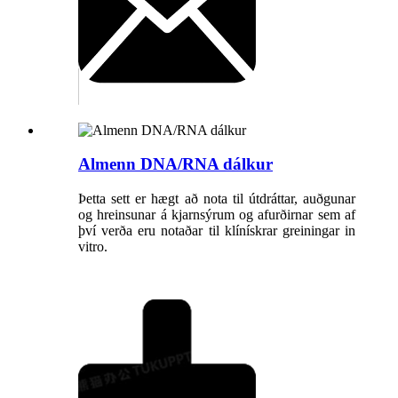
Almenn DNA/RNA dálkur
Þetta sett er hægt að nota til útdráttar, auðgunar
og hreinsunar á kjarnsýrum og afurðirnar sem af
því verða eru notaðar til klínískrar greiningar in
vitro.