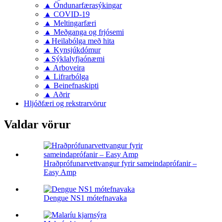
▲ Öndunarfærasýkingar
▲ COVID-19
▲ Meltingarfæri
▲ Meðganga og frjósemi
▲Heilabólga með hita
▲ Kynsjúkdómur
▲Sýklalyfjaónæmi
▲ Arboveira
▲ Lifrarbólga
▲ Beinefnaskipti
▲ Aðrir
Hljóðfæri og rekstrarvörur
Valdar vörur
Hraðprófunarvettvangur fyrir sameindaprófanir –
Easy Amp
Dengue NS1 mótefnavaka