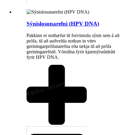
Sýnislosunarefni (HPV DNA)
Pakkinn er nothæfur til forvinnslu sýnis sem á að
prófa, til að auðvelda notkun in vitro
greiningarprófunarefna eða tækja til að prófa
greiningarefnið. Vörulína fyrir kjarnsýruútdrátt
fyrir HPV DNA.