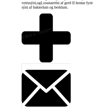
veirusýni,
og
Losunarefni af gerð II hentar fyrir
sýni af bakteríum og berklum.