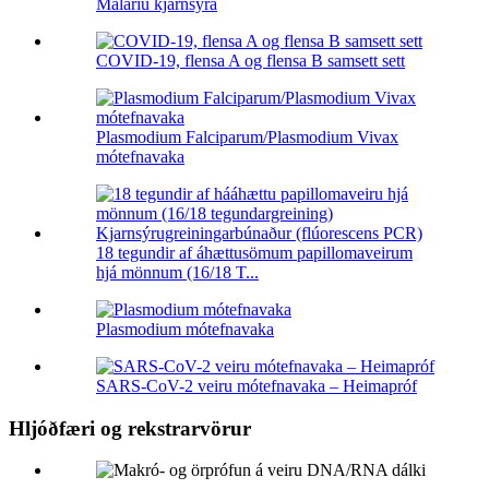
Malaríu kjarnsýra
COVID-19, flensa A og flensa B samsett sett
Plasmodium Falciparum/Plasmodium Vivax
mótefnavaka
18 tegundir af áhættusömum papillomaveirum
hjá mönnum (16/18 T...
Plasmodium mótefnavaka
SARS-CoV-2 veiru mótefnavaka – Heimapróf
Hljóðfæri og rekstrarvörur