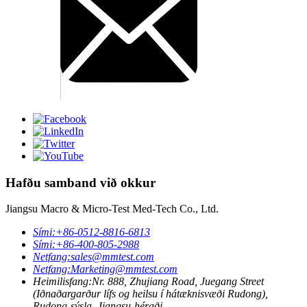
Hafðu samband við okkur
Jiangsu Macro & Micro-Test Med-Tech Co., Ltd.
Sími:
+86-0512-8816-6813
Sími:
+86-400-805-2988
Netfang:
sales@mmtest.com
Netfang:
Marketing@mmtest.com
Heimilisfang:
Nr. 888, Zhujiang Road, Juegang Street
(Iðnaðargarður lífs og heilsu í hátæknisvæði Rudong),
Rudong-sýsla, Jiangsu-héraði