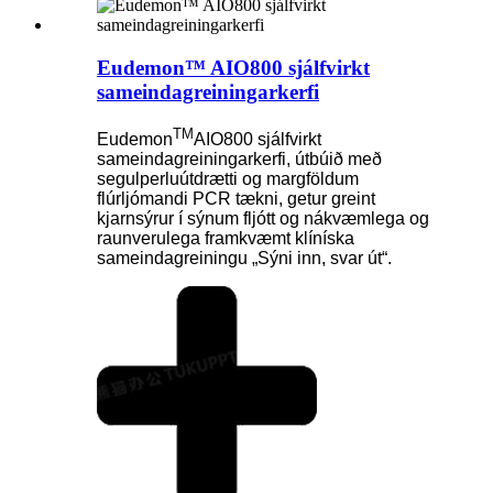
Eudemon™ AIO800 sjálfvirkt
sameindagreiningarkerfi
TM
Eudemon
AIO800 sjálfvirkt
sameindagreiningarkerfi, útbúið með
segulperluútdrætti og margföldum
flúrljómandi PCR tækni, getur greint
kjarnsýrur í sýnum fljótt og nákvæmlega og
raunverulega framkvæmt klíníska
sameindagreiningu „Sýni inn, svar út“.