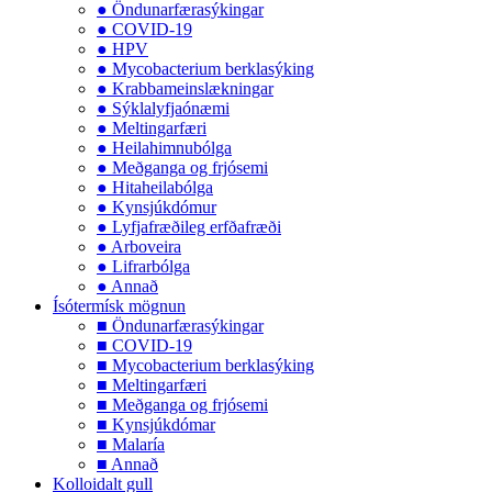
● Öndunarfærasýkingar
● COVID-19
● HPV
● Mycobacterium berklasýking
● Krabbameinslækningar
● Sýklalyfjaónæmi
● Meltingarfæri
● Heilahimnubólga
● Meðganga og frjósemi
● Hitaheilabólga
● Kynsjúkdómur
● Lyfjafræðileg erfðafræði
● Arboveira
● Lifrarbólga
● Annað
Ísótermísk mögnun
■ Öndunarfærasýkingar
■ COVID-19
■ Mycobacterium berklasýking
■ Meltingarfæri
■ Meðganga og frjósemi
■ Kynsjúkdómar
■ Malaría
■ Annað
Kolloidalt gull