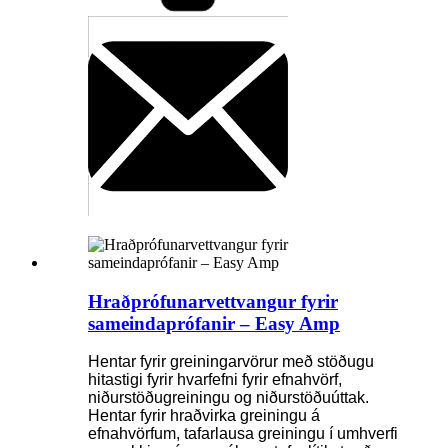
Hraðprófunarvettvangur fyrir
sameindaprófanir – Easy Amp
Hentar fyrir greiningarvörur með stöðugu
hitastigi fyrir hvarfefni fyrir efnahvörf,
niðurstöðugreiningu og niðurstöðuúttak.
Hentar fyrir hraðvirka greiningu á
efnahvörfum, tafarlausa greiningu í umhverfi