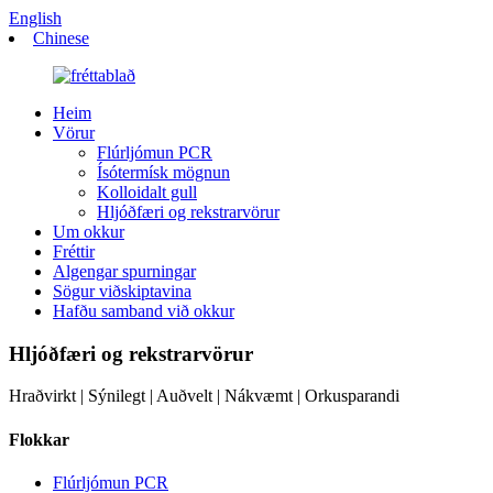
English
Chinese
Heim
Vörur
Flúrljómun PCR
Ísótermísk mögnun
Kolloidalt gull
Hljóðfæri og rekstrarvörur
Um okkur
Fréttir
Algengar spurningar
Sögur viðskiptavina
Hafðu samband við okkur
Hljóðfæri og rekstrarvörur
Hraðvirkt | Sýnilegt | Auðvelt | Nákvæmt | Orkusparandi
Flokkar
Flúrljómun PCR