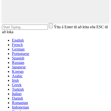
Ýttu á Enter til að leita eða ESC til
að loka
English
French
German
Portuguese
Spanish
Russian
Japanese
Korean
Arabic
Irish
Greek
Turkish
Italian
Danish
Romanian
Indonesian