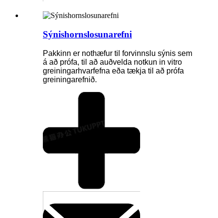
Sýnishornslosunarefni
Pakkinn er nothæfur til forvinnslu sýnis sem
á að prófa, til að auðvelda notkun in vitro
greiningarhvarfefna eða tækja til að prófa
greiningarefnið.