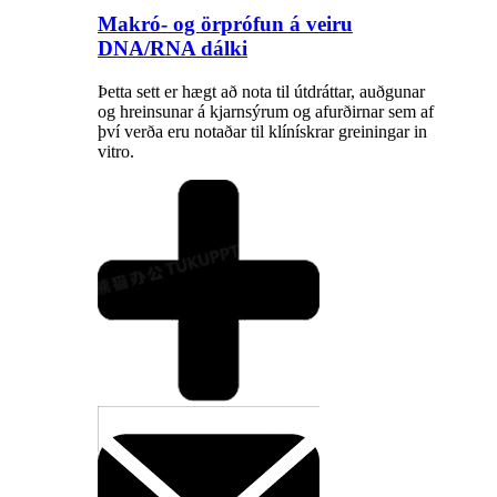
Makró- og örprófun á veiru
DNA/RNA dálki
Þetta sett er hægt að nota til útdráttar, auðgunar
og hreinsunar á kjarnsýrum og afurðirnar sem af
því verða eru notaðar til klínískrar greiningar in
vitro.