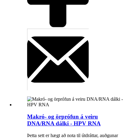
Makró- og örprófun á veiru
DNA/RNA dálki - HPV RNA
Þetta sett er hægt að nota til útdráttar, auðgunar