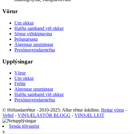
Vörur
Um okkur
Hafðu samband við okkur
Sögur viðskiptavina
Þróunarsaga
Algengar spurningar
Persónuverndarstefna
Upplýsingar
Vörur
Um okkur
Fréttir
Algengar spurningar
Hafðu samband við okkur
Persónuverndarstefna
© Höfundarréttur - 2010-2025: Allur réttur áskilinn.
Heitar vörur
-
Veftré
-
VINSÆLASTÓR BLOGG
-
VINSÆL LEIT
Senda tölvupóst
x