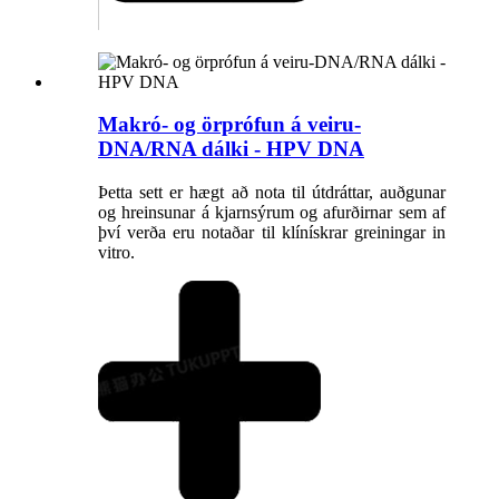
Makró- og örprófun á veiru-
DNA/RNA dálki - HPV DNA
Þetta sett er hægt að nota til útdráttar, auðgunar
og hreinsunar á kjarnsýrum og afurðirnar sem af
því verða eru notaðar til klínískrar greiningar in
vitro.