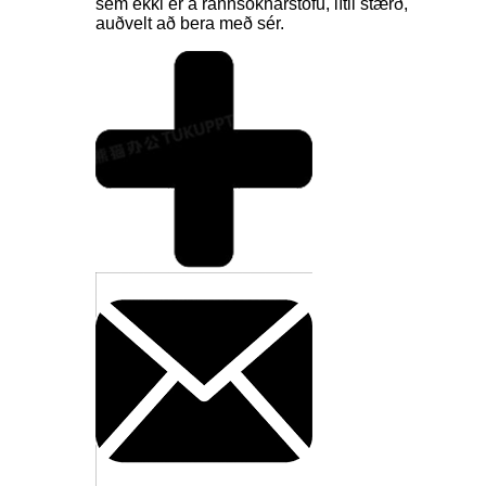
sem ekki er á rannsóknarstofu, lítil stærð,
auðvelt að bera með sér.