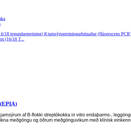
a
m (16/18 T...
 (EPIA)
úr kjarnsýrum af B-flokki streptókokka in vitro endaþarms-, le
 vikna meðgöngu og öðrum meðgönguvikum með klínísk einkenn