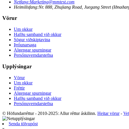
Netfang:
Marketing@mmtest.com
Heimilisfang:
Nr. 888, Zhujiang Road, Juegang Street (Iðnaðarg
Vörur
Um okkur
Hafðu samband við okkur
Sögur viðskiptavina
Þróunarsaga
Algengar spurningar
Persónuverndarstefna
Upplýsingar
Vörur
Um okkur
Fréttir
Algengar spurningar
Hafðu samband við okkur
Persónuverndarstefna
© Höfundarréttur - 2010-2025: Allur réttur áskilinn.
Heitar vörur
-
Vef
Senda tölvupóst
x