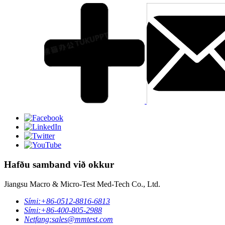
Hafðu samband við okkur
Jiangsu Macro & Micro-Test Med-Tech Co., Ltd.
Sími:
+86-0512-8816-6813
Sími:
+86-400-805-2988
Netfang:
sales@mmtest.com