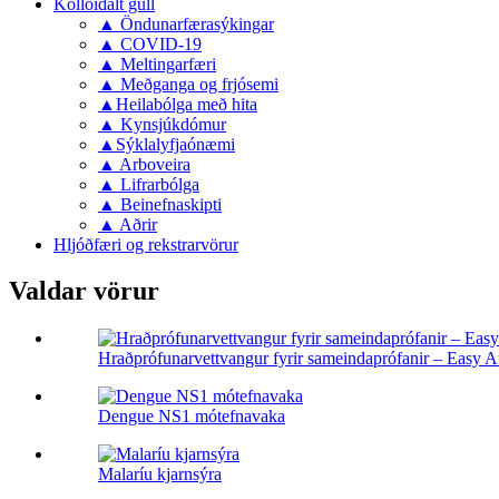
Kolloidalt gull
▲ Öndunarfærasýkingar
▲ COVID-19
▲ Meltingarfæri
▲ Meðganga og frjósemi
▲Heilabólga með hita
▲ Kynsjúkdómur
▲Sýklalyfjaónæmi
▲ Arboveira
▲ Lifrarbólga
▲ Beinefnaskipti
▲ Aðrir
Hljóðfæri og rekstrarvörur
Valdar vörur
Hraðprófunarvettvangur fyrir sameindaprófanir – Easy 
Dengue NS1 mótefnavaka
Malaríu kjarnsýra