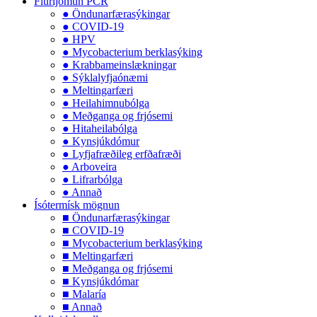
Flúrljómun PCR
● Öndunarfærasýkingar
● COVID-19
● HPV
● Mycobacterium berklasýking
● Krabbameinslækningar
● Sýklalyfjaónæmi
● Meltingarfæri
● Heilahimnubólga
● Meðganga og frjósemi
● Hitaheilabólga
● Kynsjúkdómur
● Lyfjafræðileg erfðafræði
● Arboveira
● Lifrarbólga
● Annað
Ísótermísk mögnun
■ Öndunarfærasýkingar
■ COVID-19
■ Mycobacterium berklasýking
■ Meltingarfæri
■ Meðganga og frjósemi
■ Kynsjúkdómar
■ Malaría
■ Annað