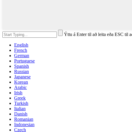
Ýttu á Enter til að leita eða ESC til 
English
French
German
Portuguese
Spanish
Russian
Japanese
Korean
Arabic
Irish
Greek
Turkish
Italian
Danish
Romanian
Indonesian
Czech