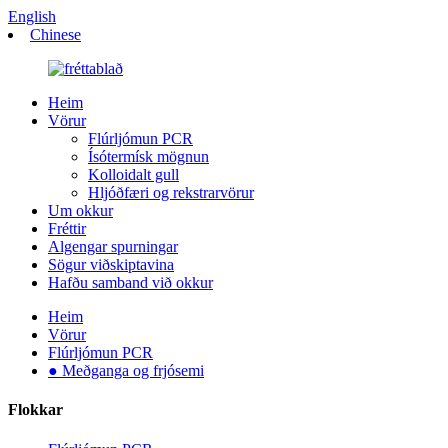
English
Chinese
Heim
Vörur
Flúrljómun PCR
Ísótermísk mögnun
Kolloidalt gull
Hljóðfæri og rekstrarvörur
Um okkur
Fréttir
Algengar spurningar
Sögur viðskiptavina
Hafðu samband við okkur
Heim
Vörur
Flúrljómun PCR
● Meðganga og frjósemi
Flokkar