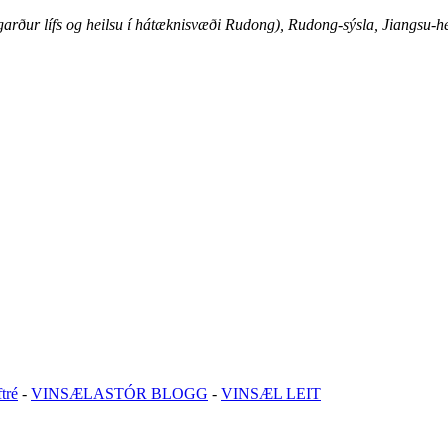
arður lífs og heilsu í hátæknisvæði Rudong), Rudong-sýsla, Jiangsu-h
tré
-
VINSÆLASTÓR BLOGG
-
VINSÆL LEIT