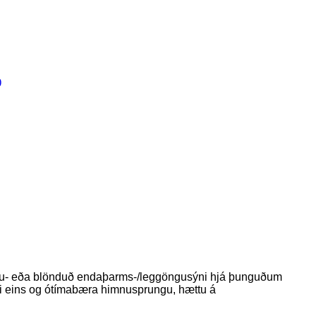
ggöngu- eða blönduð endaþarms-/leggöngusýni hjá þunguðum
i eins og ótímabæra himnusprungu, hættu á