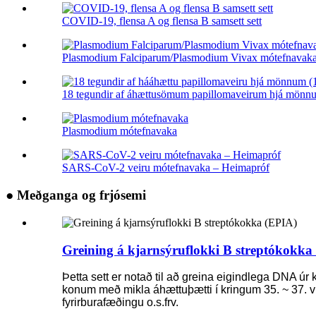
COVID-19, flensa A og flensa B samsett sett
Plasmodium Falciparum/Plasmodium Vivax mótefnavak
18 tegundir af áhættusömum papillomaveirum hjá mönnu
Plasmodium mótefnavaka
SARS-CoV-2 veiru mótefnavaka – Heimapróf
● Meðganga og frjósemi
Greining á kjarnsýruflokki B streptókokka
Þetta sett er notað til að greina eigindlega DNA 
konum með mikla áhættuþætti í kringum 35. ~ 37.
fyrirburafæðingu o.s.frv.