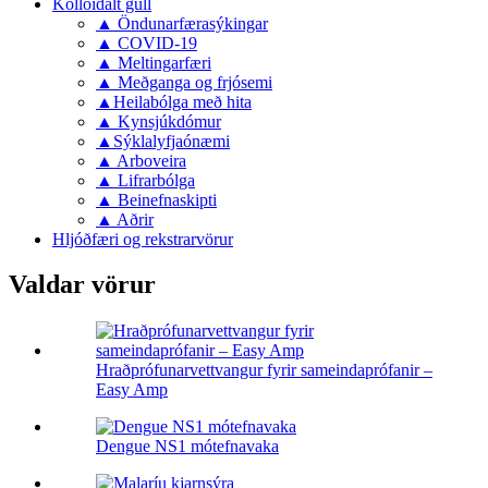
Kolloidalt gull
▲ Öndunarfærasýkingar
▲ COVID-19
▲ Meltingarfæri
▲ Meðganga og frjósemi
▲Heilabólga með hita
▲ Kynsjúkdómur
▲Sýklalyfjaónæmi
▲ Arboveira
▲ Lifrarbólga
▲ Beinefnaskipti
▲ Aðrir
Hljóðfæri og rekstrarvörur
Valdar vörur
Hraðprófunarvettvangur fyrir sameindaprófanir –
Easy Amp
Dengue NS1 mótefnavaka