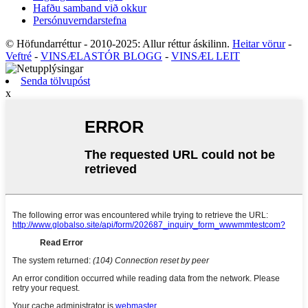
Hafðu samband við okkur
Persónuverndarstefna
© Höfundarréttur - 2010-2025: Allur réttur áskilinn.
Heitar vörur
-
Veftré
-
VINSÆLASTÓR BLOGG
-
VINSÆL LEIT
Senda tölvupóst
x