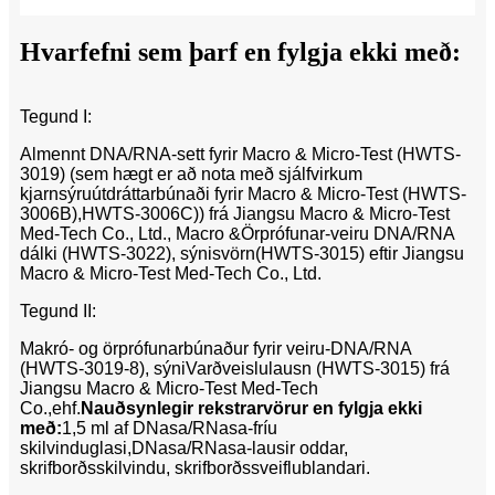
Hvarfefni sem þarf en fylgja ekki með:
Tegund I:
Almennt DNA/RNA-sett fyrir Macro & Micro-Test (HWTS-
3019) (sem hægt er að nota með sjálfvirkum
kjarnsýruútdráttarbúnaði fyrir Macro & Micro-Test (HWTS-
3006B),
HWTS-3006C)) frá Jiangsu Macro & Micro-Test
Med-Tech Co., Ltd., Macro &
Örprófunar-veiru DNA/RNA
dálki (HWTS-3022), sýnisvörn
(HWTS-3015) eftir Jiangsu
Macro & Micro-Test Med-Tech Co., Ltd.
Tegund II:
Makró- og örprófunarbúnaður fyrir veiru-DNA/RNA
(HWTS-3019-8), sýni
Varðveislulausn (HWTS-3015) frá
Jiangsu Macro & Micro-Test Med-Tech
Co.,
ehf.
Nauðsynlegir rekstrarvörur en fylgja ekki
með:
1,5 ml af DNasa/RNasa-fríu
skilvinduglasi,
DNasa/RNasa-lausir oddar,
skrifborðsskilvindu, skrifborðssveiflublandari.