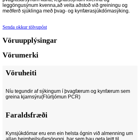
leggöngusýnum kvenna,
að veita aðstoð við greiningu og
meðferð sjúklinga með þvag- og kynfærasjúkdóma
sýking.
Senda okkur tölvupóst
Vöruupplýsingar
Vörumerki
Vöruheiti
Níu tegundir af sýkingum í þvagfærum og kynfærum sem
greina kjarnsýru
(Flúrljómun PCR)
Faraldsfræði
Kynsjúkdómar eru enn ein helsta ógnin við almenning um
allan heim
heilsufarsöryggi, þar sem þau geta leitt til