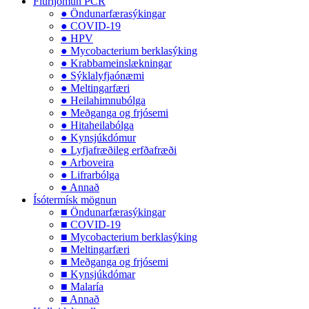
Flúrljómun PCR
● Öndunarfærasýkingar
● COVID-19
● HPV
● Mycobacterium berklasýking
● Krabbameinslækningar
● Sýklalyfjaónæmi
● Meltingarfæri
● Heilahimnubólga
● Meðganga og frjósemi
● Hitaheilabólga
● Kynsjúkdómur
● Lyfjafræðileg erfðafræði
● Arboveira
● Lifrarbólga
● Annað
Ísótermísk mögnun
■ Öndunarfærasýkingar
■ COVID-19
■ Mycobacterium berklasýking
■ Meltingarfæri
■ Meðganga og frjósemi
■ Kynsjúkdómar
■ Malaría
■ Annað