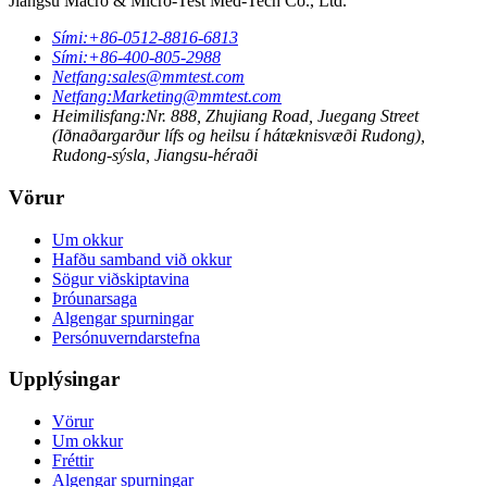
Jiangsu Macro & Micro-Test Med-Tech Co., Ltd.
Sími:
+86-0512-8816-6813
Sími:
+86-400-805-2988
Netfang:
sales@mmtest.com
Netfang:
Marketing@mmtest.com
Heimilisfang:
Nr. 888, Zhujiang Road, Juegang Street
(Iðnaðargarður lífs og heilsu í hátæknisvæði Rudong),
Rudong-sýsla, Jiangsu-héraði
Vörur
Um okkur
Hafðu samband við okkur
Sögur viðskiptavina
Þróunarsaga
Algengar spurningar
Persónuverndarstefna
Upplýsingar
Vörur
Um okkur
Fréttir
Algengar spurningar