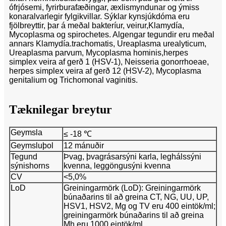
ófrjósemi, fyrirburafæðingar, æxlismyndunar og ýmiss
konar
alvarlegir fylgikvillar. Sýklar kynsjúkdóma eru
fjölbreyttir, þar á meðal bakteríur, veirur,
Klamydía,
Mycoplasma og spirochetes. Algengar tegundir eru meðal
annars Klamydía.
trachomatis, Ureaplasma urealyticum,
Ureaplasma parvum, Mycoplasma hominis,
herpes
simplex veira af gerð 1 (HSV-1), Neisseria gonorrhoeae,
herpes simplex veira af gerð 1
2 (HSV-2), Mycoplasma
genitalium og Trichomonal vaginitis.
Tæknilegar breytur
Geymsla
≤ -18 ℃
Geymsluþol
12 mánuðir
Tegund
Þvag, þvagrásarsýni karla, leghálssýni
sýnishorns
kvenna, leggöngusýni kvenna
CV
<5,0%
LoD
Greiningarmörk (LoD): Greiningarmörk
búnaðarins til að greina CT, NG, UU, UP,
HSV1, HSV2, Mg og TV eru 400 eintök/ml;
greiningarmörk búnaðarins til að greina
Mh eru 1000 eintök/ml.