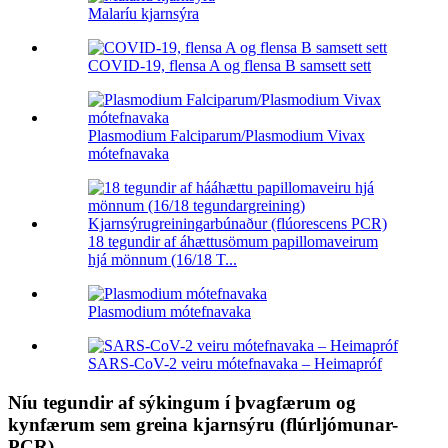
Malaríu kjarnsýra
COVID-19, flensa A og flensa B samsett sett
Plasmodium Falciparum/Plasmodium Vivax
mótefnavaka
18 tegundir af áhættusömum papillomaveirum
hjá mönnum (16/18 T...
Plasmodium mótefnavaka
SARS-CoV-2 veiru mótefnavaka – Heimapróf
Níu tegundir af sýkingum í þvagfærum og
kynfærum sem greina kjarnsýru (flúrljómunar-
PCR)