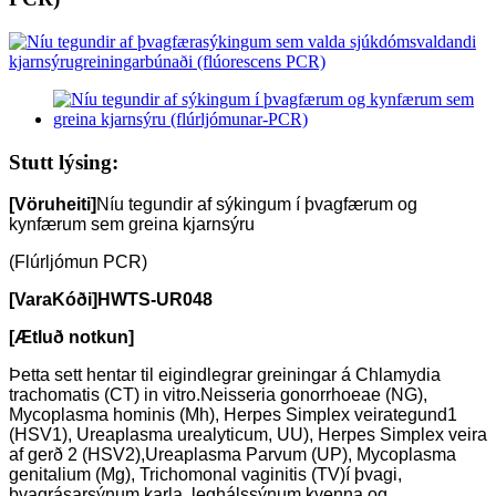
Stutt lýsing:
[Vöruheiti]
Níu tegundir af sýkingum í þvagfærum og
kynfærum sem greina kjarnsýru
(Flúrljómun PCR)
[Vara
Kóði
]
HWTS-UR048
[Ætluð notkun]
Þetta sett hentar til eigindlegrar greiningar á Chlamydia
trachomatis (CT) in vitro.
Neisseria gonorrhoeae (NG),
Mycoplasma hominis (Mh), Herpes Simplex veirategund
1
(HSV1), Ureaplasma urealyticum, UU), Herpes Simplex veira
af gerð 2 (HSV2),
Ureaplasma Parvum (UP), Mycoplasma
genitalium (Mg), Trichomonal vaginitis (TV)
í þvagi,
þvagrásarsýnum karla, leghálssýnum kvenna og