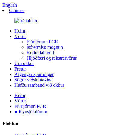
English
Chinese
Heim
Vörur
Flúrljómun PCR
Ísótermísk mögnun
Kolloidalt gull
Hljóðfæri og rekstrarvörur
Um okkur
Fréttir
Algengar spurningar
Sögur viðskiptavina
Hafðu samband við okkur
Heim
Vörur
Flúrljómun PCR
● Kynsjúkdómur
Flokkar