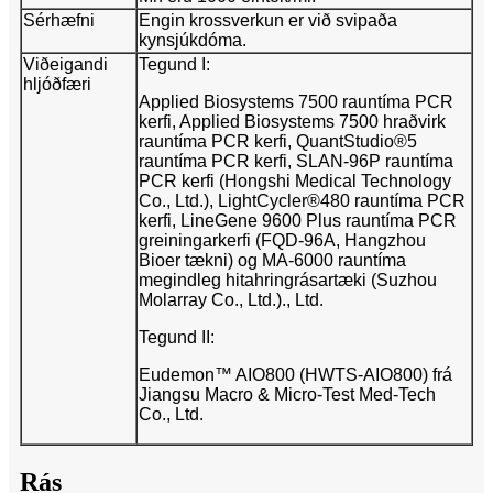
Sérhæfni
Engin krossverkun er við svipaða
kynsjúkdóma.
Viðeigandi
Tegund I:
hljóðfæri
Applied Biosystems 7500 rauntíma PCR
kerfi, Applied Biosystems 7500 hraðvirk
rauntíma PCR kerfi, QuantStudio®5
rauntíma PCR kerfi, SLAN-96P rauntíma
PCR kerfi (Hongshi Medical Technology
Co., Ltd.), LightCycler®480 rauntíma PCR
kerfi, LineGene 9600 Plus rauntíma PCR
greiningarkerfi (FQD-96A, Hangzhou
Bioer tækni) og MA-6000 rauntíma
megindleg hitahringrásartæki (Suzhou
Molarray Co., Ltd.)., Ltd.
Tegund II:
Eudemon™ AIO800 (HWTS-AIO800) frá
Jiangsu Macro & Micro-Test Med-Tech
Co., Ltd.
Rás