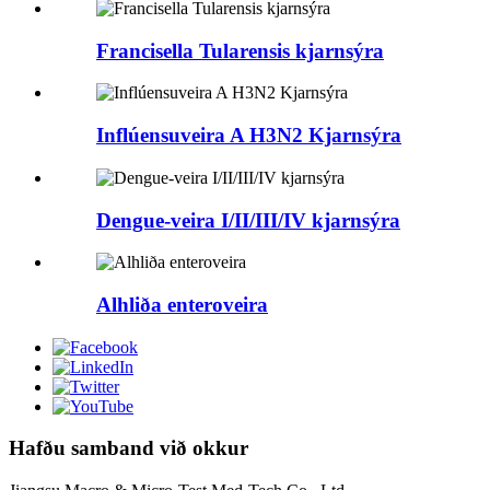
Francisella Tularensis kjarnsýra
Inflúensuveira A H3N2 Kjarnsýra
Dengue-veira I/II/III/IV kjarnsýra
Alhliða enteroveira
Hafðu samband við okkur