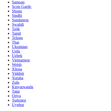
Samoan
Scots Gaelic
Shona
Sindhi
Sundanese
Swahili
Tajik
Tamil
Telugu
Thai
Ukrainian
Urdu
Uzbek
Vietnamese
Welsh
Xhosa
Yiddish
Yoruba
Zulu
Kinyarwanda
Tatar
Oriya
Turkmen
Uyghur