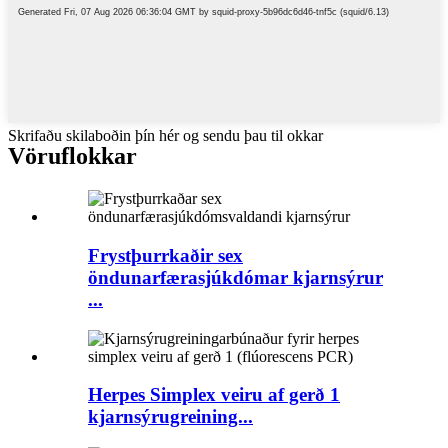
Skrifaðu skilaboðin þín hér og sendu þau til okkar
Vöruflokkar
Frystþurrkaðir sex
öndunarfærasjúkdómar kjarnsýrur
...
Herpes Simplex veiru af gerð 1
kjarnsýrugreining...