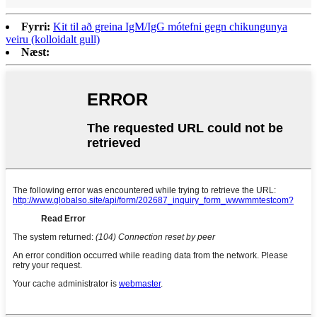
Fyrri:
Kit til að greina IgM/IgG mótefni gegn chikungunya
veiru (kolloidalt gull)
Næst: