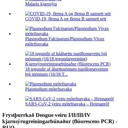
Malaríu kjarnsýra
COVID-19, flensa A og flensa B samsett sett
Plasmodium Falciparum/Plasmodium Vivax
mótefnavaka
18 tegundir af áhættusömum papillomaveirum
hjá mönnum (16/18 T...
Plasmodium mótefnavaka
SARS-CoV-2 veiru mótefnavaka – Heimapróf
Frystþurrkað Dengue veiru I/II/III/IV
kjarnsýrugreiningarbúnaður (flúorescens PCR) -
RUO