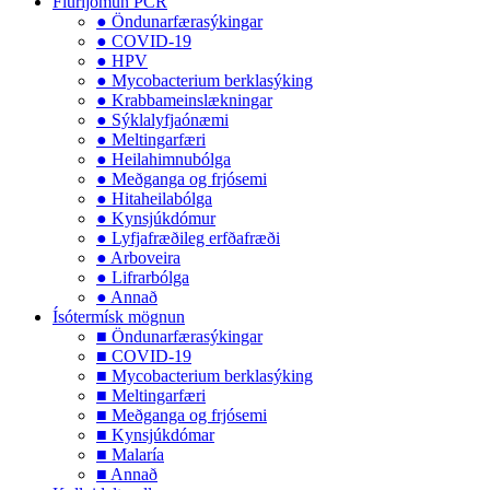
Flúrljómun PCR
● Öndunarfærasýkingar
● COVID-19
● HPV
● Mycobacterium berklasýking
● Krabbameinslækningar
● Sýklalyfjaónæmi
● Meltingarfæri
● Heilahimnubólga
● Meðganga og frjósemi
● Hitaheilabólga
● Kynsjúkdómur
● Lyfjafræðileg erfðafræði
● Arboveira
● Lifrarbólga
● Annað
Ísótermísk mögnun
■ Öndunarfærasýkingar
■ COVID-19
■ Mycobacterium berklasýking
■ Meltingarfæri
■ Meðganga og frjósemi
■ Kynsjúkdómar
■ Malaría
■ Annað