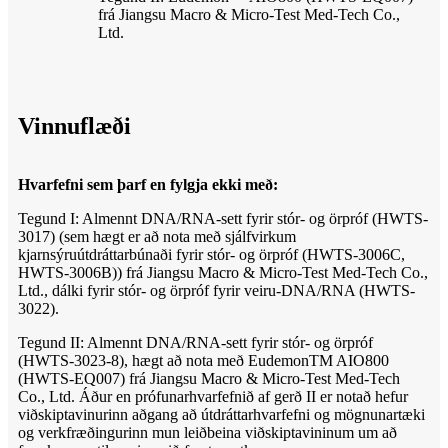
frá Jiangsu Macro & Micro-Test Med-Tech Co.,
Ltd.
Vinnuflæði
Hvarfefni sem þarf en fylgja ekki með:
Tegund I: Almennt DNA/RNA-sett fyrir stór- og örpróf (HWTS-
3017) (sem hægt er að nota með sjálfvirkum
kjarnsýruútdráttarbúnaði fyrir stór- og örpróf (HWTS-3006C,
HWTS-3006B)) frá Jiangsu Macro & Micro-Test Med-Tech Co.,
Ltd., dálki fyrir stór- og örpróf fyrir veiru-DNA/RNA (HWTS-
3022).
Tegund II: Almennt DNA/RNA-sett fyrir stór- og örpróf
(HWTS-3023-8), hægt að nota með EudemonTM AIO800
(HWTS-EQ007) frá Jiangsu Macro & Micro-Test Med-Tech
Co., Ltd. Áður en prófunarhvarfefnið af gerð II er notað hefur
viðskiptavinurinn aðgang að útdráttarhvarfefni og mögnunartæki
og verkfræðingurinn mun leiðbeina viðskiptavininum um að