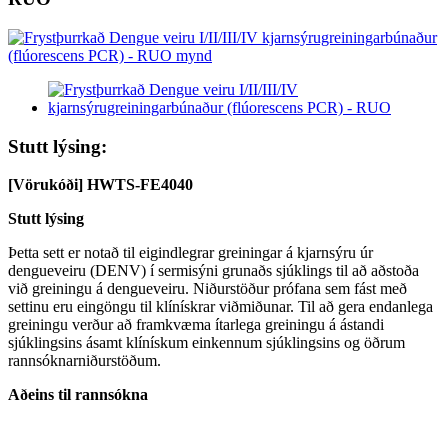
Stutt lýsing:
[Vörukóði] HWTS-FE4040
Stutt lýsing
Þetta sett er notað til eigindlegrar greiningar á kjarnsýru úr
dengueveiru (DENV) í sermisýni grunaðs sjúklings til að aðstoða
við greiningu á dengueveiru. Niðurstöður prófana sem fást með
settinu eru eingöngu til klínískrar viðmiðunar. Til að gera endanlega
greiningu verður að framkvæma ítarlega greiningu á ástandi
sjúklingsins ásamt klínískum einkennum sjúklingsins og öðrum
rannsóknarniðurstöðum.
Aðeins til rannsókna