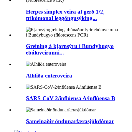
Herpes simplex veira af gerð 1/2,
tríkómonal leggöngusýking...
Greining á kjarnsýru í Bundybugyo
ebóluveirunni...
Alhliða enteroveira
SARS-CoV-2/inflúensa A/inflúensa B
Sameinaðir öndunarfærasjúkdómar