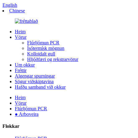
English
Chinese
Heim
Vörur
Flúrljómun PCR
Ísótermísk mögnun
Kolloidalt gull
Hljóðfæri og rekstrarvörur
Um okkur
Fréttir
Algengar spurningar
Sögur viðskiptavina
Hafðu samband við okkur
Heim
Vörur
Flúrljómun PCR
● Arboveira
Flokkar