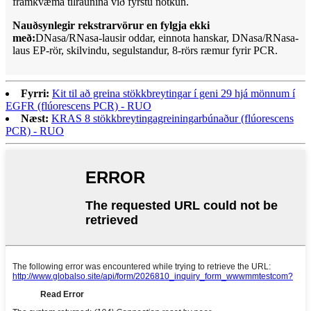
framkvæma tilraunina við fyrstu notkun.
Nauðsynlegir rekstrarvörur en fylgja ekki
með:
DNasa/RNasa-lausir oddar, einnota hanskar, DNasa/RNasa-
laus EP-rör, skilvindu, segulstandur, 8-rörs ræmur fyrir PCR.
Fyrri:
Kit til að greina stökkbreytingar í geni 29 hjá mönnum í
EGFR (flúorescens PCR) - RUO
Næst:
KRAS 8 stökkbreytingagreiningarbúnaður (flúorescens
PCR) - RUO