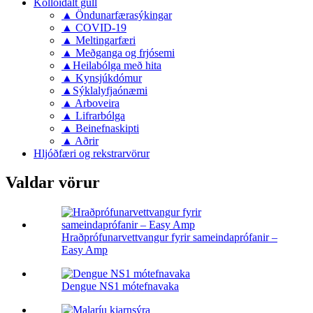
Kolloidalt gull
▲ Öndunarfærasýkingar
▲ COVID-19
▲ Meltingarfæri
▲ Meðganga og frjósemi
▲Heilabólga með hita
▲ Kynsjúkdómur
▲Sýklalyfjaónæmi
▲ Arboveira
▲ Lifrarbólga
▲ Beinefnaskipti
▲ Aðrir
Hljóðfæri og rekstrarvörur
Valdar vörur
Hraðprófunarvettvangur fyrir sameindaprófanir –
Easy Amp
Dengue NS1 mótefnavaka