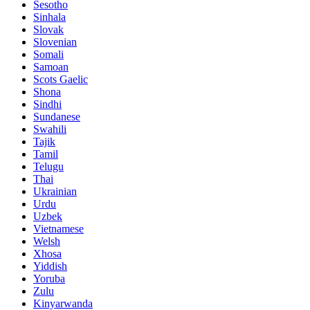
Sesotho
Sinhala
Slovak
Slovenian
Somali
Samoan
Scots Gaelic
Shona
Sindhi
Sundanese
Swahili
Tajik
Tamil
Telugu
Thai
Ukrainian
Urdu
Uzbek
Vietnamese
Welsh
Xhosa
Yiddish
Yoruba
Zulu
Kinyarwanda