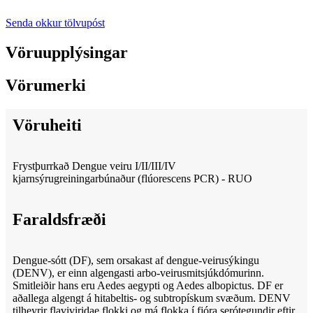
Senda okkur tölvupóst
Vöruupplýsingar
Vörumerki
Vöruheiti
Frystþurrkað Dengue veiru I/II/III/IV
kjarnsýrugreiningarbúnaður (flúorescens PCR) - RUO
Faraldsfræði
Dengue-sótt (DF), sem orsakast af dengue-veirusýkingu
(DENV), er einn algengasti arbo-veirusmitsjúkdómurinn.
Smitleiðir hans eru Aedes aegypti og Aedes albopictus. DF er
aðallega algengt á hitabeltis- og subtropískum svæðum. DENV
tilheyrir flaviviridae flokki og má flokka í fjóra serótegundir eftir