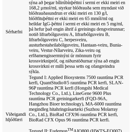
sýna að þegar bílirúbínþéttni í sermi er ekki meiri en
168,2 μmol/ml, styrkur blóðrauða sem myndast við
blóðrauðasundrun er ekki meiri en 130 g/l,
blóðfituþéttni er ekki meiri en 65 mmól/ml og
heildar IgG-þéttni í sermi er ekki meiri en 5 mg/ml,
þá hefur það engin áhrif á greiningu dengveirunnar;
Sérhæfni
notið lifrarbólguveiru A, lifrarbólguveiru B,
lifrarbólguveiru C, herpesveiru,
austurhestaheilabólguveiru, Hantaan-veiru, Bunia-
veiru, Vestur-Nílarveiru, Zika-veiru og
erfðamengissermisýni úr mönnum fyrir
krossvirknipróf, og niðurstöðurnar sýna að engin
krossvirkni er milli þessa setts og ofangreindra
sýkla.
Tegund I: Applied Biosystems 7500 rauntíma PCR
kerfi, QuantStudio®5 rauntíma PCR kerfi, SLAN-
96P rauntíma PCR kerfi (Hongshi Medical
Technology Co., Ltd.), LineGene 9600 Plus
rauntíma PCR greiningarkerfi (FQD-96A,
Hangzhou Bioer technology), MA-6000 rauntíma
megindleg hitahringrásartæki (Suzhou Molarray
Viðeigandi
Co., Ltd.), BioRad CFX96 rauntíma PCR kerfi,
hljóðfæri
BioRad CFX Opus 96 rauntíma PCR kerfi.
TM
Tegund II: Eudemon
AIO800 (HWTS-EQ007)