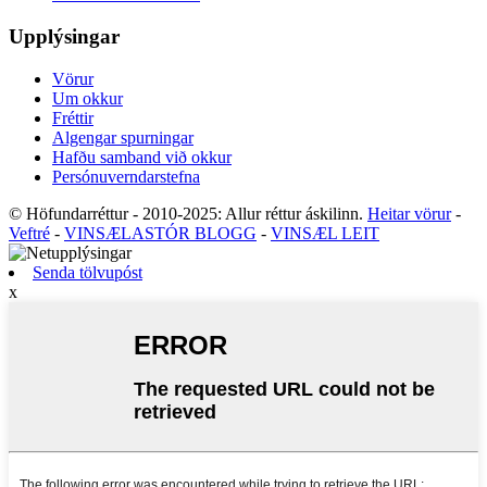
Upplýsingar
Vörur
Um okkur
Fréttir
Algengar spurningar
Hafðu samband við okkur
Persónuverndarstefna
© Höfundarréttur - 2010-2025: Allur réttur áskilinn.
Heitar vörur
-
Veftré
-
VINSÆLASTÓR BLOGG
-
VINSÆL LEIT
Senda tölvupóst
x