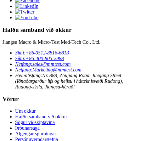
Hafðu samband við okkur
Jiangsu Macro & Micro-Test Med-Tech Co., Ltd.
Sími:
+86-0512-8816-6813
Sími:
+86-400-805-2988
Netfang:
sales@mmtest.com
Netfang:
Marketing@mmtest.com
Heimilisfang:
Nr. 888, Zhujiang Road, Juegang Street
(Iðnaðargarður lífs og heilsu í hátæknisvæði Rudong),
Rudong-sýsla, Jiangsu-héraði
Vörur
Um okkur
Hafðu samband við okkur
Sögur viðskiptavina
Þróunarsaga
Algengar spurningar
Persónuverndarstefna