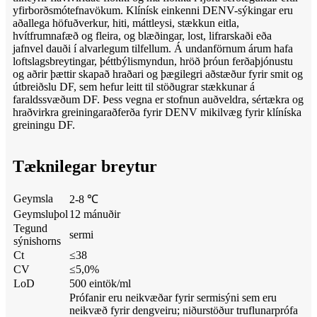
yfirborðsmótefnavökum. Klínísk einkenni DENV-sýkingar eru
aðallega höfuðverkur, hiti, máttleysi, stækkun eitla,
hvítfrumnafæð og fleira, og blæðingar, lost, lifrarskaði eða
jafnvel dauði í alvarlegum tilfellum. Á undanförnum árum hafa
loftslagsbreytingar, þéttbýlismyndun, hröð þróun ferðaþjónustu
og aðrir þættir skapað hraðari og þægilegri aðstæður fyrir smit og
útbreiðslu DF, sem hefur leitt til stöðugrar stækkunar á
faraldssvæðum DF. Þess vegna er stofnun auðveldra, sértækra og
hraðvirkra greiningaraðferða fyrir DENV mikilvæg fyrir klíníska
greiningu DF.
Tæknilegar breytur
Geymsla
2-8 ℃
Geymsluþol
12 mánuðir
Tegund
sermi
sýnishorns
Ct
≤38
CV
≤5,0%
LoD
500 eintök/ml
Prófanir eru neikvæðar fyrir sermisýni sem eru
neikvæð fyrir dengveiru; niðurstöður truflunarprófa