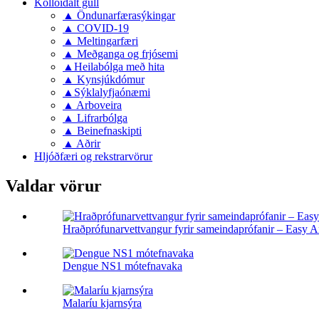
Kolloidalt gull
▲ Öndunarfærasýkingar
▲ COVID-19
▲ Meltingarfæri
▲ Meðganga og frjósemi
▲Heilabólga með hita
▲ Kynsjúkdómur
▲Sýklalyfjaónæmi
▲ Arboveira
▲ Lifrarbólga
▲ Beinefnaskipti
▲ Aðrir
Hljóðfæri og rekstrarvörur
Valdar vörur
Hraðprófunarvettvangur fyrir sameindaprófanir – Easy 
Dengue NS1 mótefnavaka
Malaríu kjarnsýra