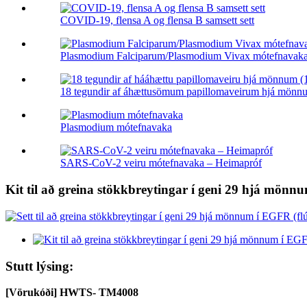
COVID-19, flensa A og flensa B samsett sett
Plasmodium Falciparum/Plasmodium Vivax mótefnavak
18 tegundir af áhættusömum papillomaveirum hjá mönnu
Plasmodium mótefnavaka
SARS-CoV-2 veiru mótefnavaka – Heimapróf
Kit til að greina stökkbreytingar í geni 29 hjá mön
Stutt lýsing:
[Vörukóði] HWTS- TM4008