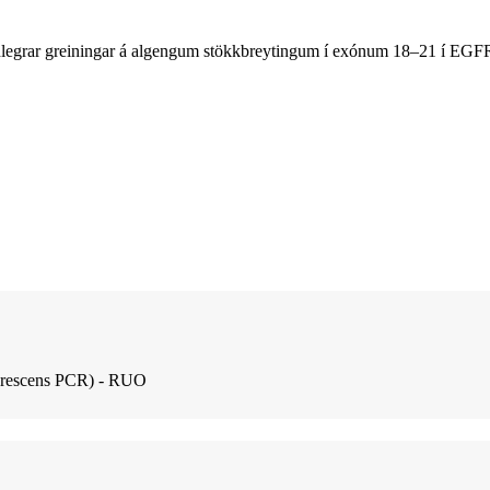
igindlegrar greiningar á algengum stökkbreytingum í exónum 18–21 í E
lúorescens PCR) - RUO