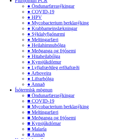
Flúrljómun PCR
● Öndunarfærasýkingar
● COVID-19
● HPV
● Mycobacterium berklasýking
● Krabbameinslækningar
● Sýklalyfjaónæmi
● Meltingarfæri
● Heilahimnubólga
● Meðganga og frjósemi
● Hitaheilabólga
● Kynsjúkdómur
● Lyfjafræðileg erfðafræði
● Arboveira
● Lifrarbólga
● Annað
Ísótermísk mögnun
■ Öndunarfærasýkingar
■ COVID-19
■ Mycobacterium berklasýking
■ Meltingarfæri
■ Meðganga og frjósemi
■ Kynsjúkdómar
■ Malaría
■ Annað