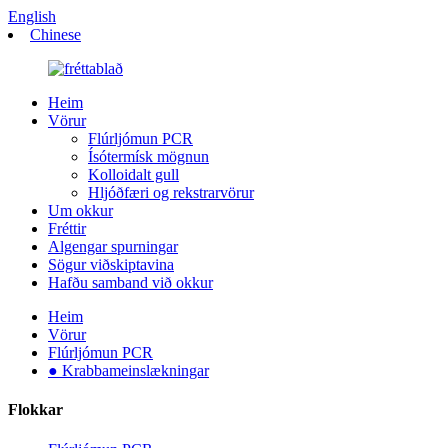
English
Chinese
Heim
Vörur
Flúrljómun PCR
Ísótermísk mögnun
Kolloidalt gull
Hljóðfæri og rekstrarvörur
Um okkur
Fréttir
Algengar spurningar
Sögur viðskiptavina
Hafðu samband við okkur
Heim
Vörur
Flúrljómun PCR
● Krabbameinslækningar
Flokkar