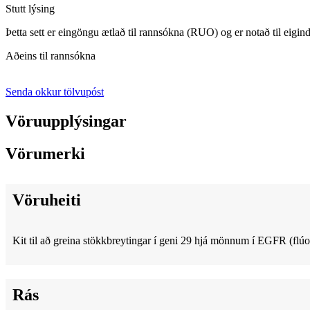
Stutt lýsing
Þetta sett er eingöngu ætlað til rannsókna (RUO) og er notað til e
Aðeins til rannsókna
Senda okkur tölvupóst
Vöruupplýsingar
Vörumerki
Vöruheiti
Kit til að greina stökkbreytingar í geni 29 hjá mönnum í EGFR (f
Rás