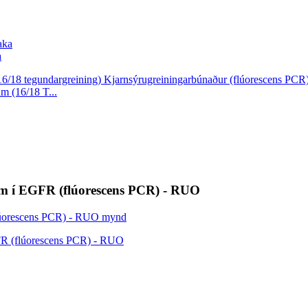
a
m (16/18 T...
num í EGFR (flúorescens PCR) - RUO