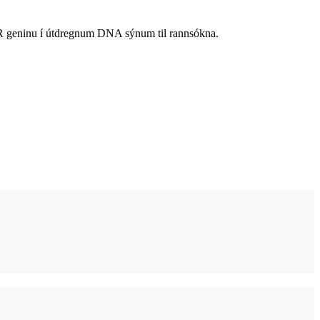
GFR geninu í útdregnum DNA sýnum til rannsókna.