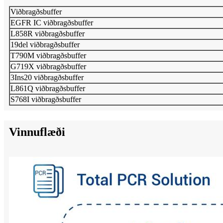
Viðbragðsbuffer
EGFR IC viðbragðsbuffer
L858R viðbragðsbuffer
19del viðbragðsbuffer
T790M viðbragðsbuffer
G719X viðbragðsbuffer
3Ins20 viðbragðsbuffer
L861Q viðbragðsbuffer
S768I viðbragðsbuffer
Vinnuflæði